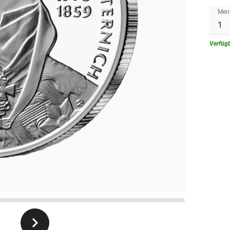
Men
Verfüg