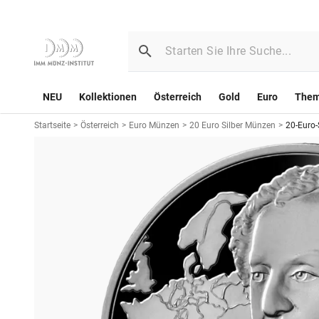
NEU
Kollektionen
Österreich
Gold
Euro
The
Startseite
>
Österreich
>
Euro Münzen
>
20 Euro Silber Münzen
>
20-Euro-