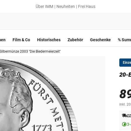
Über IMM
Neuheiten
Frei Haus
men
Film & Co
Historisches
Zubehör
Geschenke
% Summ
Silbermünze 2003 ''Die Biedermeierzeit''
Einz
20-E
8
inkl. 2
zz
3