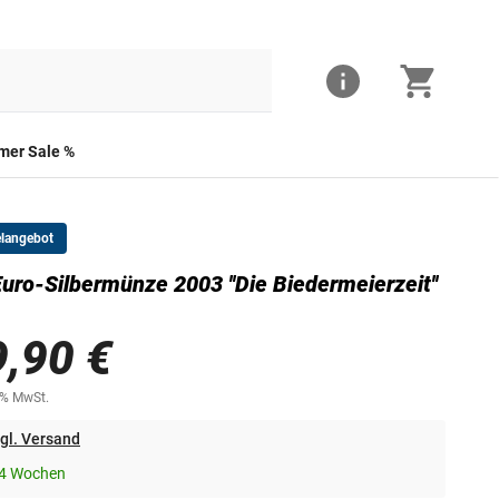
er Sale %
elangebot
uro-Silbermünze 2003 ''Die Biedermeierzeit''
9,90 €
0% MwSt.
gl. Versand
-4 Wochen