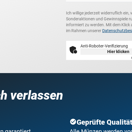
Ich willige jederzeit widerruflich ei
Sonderaktionen und Gewinnspiele r
informiert zu werden. Mit dem Klick 
im Rahmen unserer
Datenschutzbe
Anti-Roboter-Verifizierung
Hier klicken
ch verlassen
Geprüfte Qualitä
n garantiert
Alle Münzen werden von 