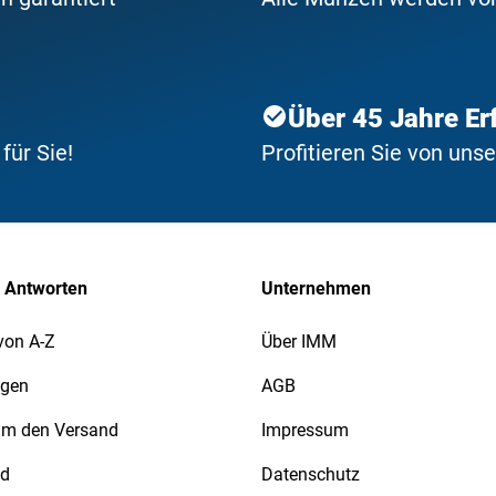
Über 45 Jahre Er
ür Sie!
Profitieren Sie von uns
 Antworten
Unternehmen
von A-Z
Über IMM
agen
AGB
 um den Versand
Impressum
nd
Datenschutz