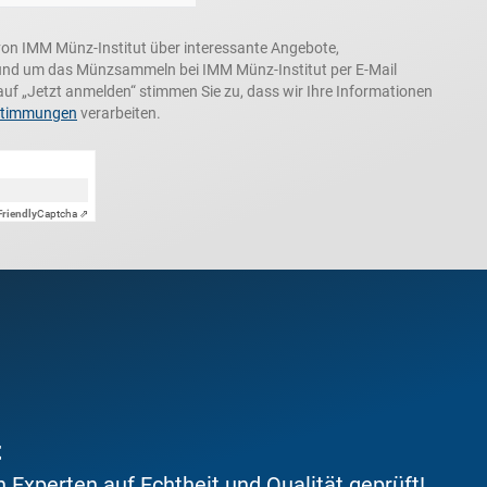
n, von IMM Münz-Institut über interessante Angebote,
und um das Münzsammeln bei IMM Münz-Institut per E-Mail
auf „Jetzt anmelden“ stimmen Sie zu, dass wir Ihre Informationen
stimmungen
verarbeiten.
Friendly
Captcha ⇗
t
Experten auf Echtheit und Qualität geprüft!