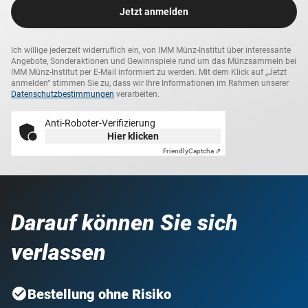
Jetzt anmelden
bringen, wo es gepflegt werden kann.
Gewicht
10,00 g
Ich willige jederzeit widerruflich ein, von IMM Münz-Institut über interessante
Lieferzeit
1-2 Wochen
Angebote, Sonderaktionen und Gewinnspiele rund um das Münzsammeln bei
IMM Münz-Institut per E-Mail informiert zu werden. Mit dem Klick auf „Jetzt
anmelden“ stimmen Sie zu, dass wir Ihre Informationen im Rahmen unserer
Datenschutzbestimmungen
verarbeiten.
Anti-Roboter-Verifizierung
Hier klicken
Friendly
Captcha ⇗
Darauf können Sie sich
verlassen
Bestellung ohne Risiko