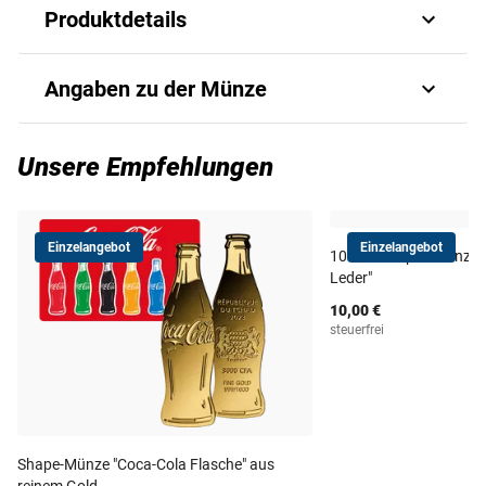
Produktdetails
10-Euro-Silber-Gedenkmünze aus dem Jahr 2015
Angaben zu der Münze
Ausgabethema: Wien
Echtes Silber (925/1000)
Art.-Nr.
8106060130
Unsere Empfehlungen
Höchste Prägequalität Polierte Platte (PP)
Durchmesser: 32 mm
Lieferzeit
1-2 Wochen
Gewicht: 17,3 g
Einzelangebot
Einzelangebot
10-Euro-Kupfermünze 2
Leder"
10,00 €
steuerfrei
Shape-Münze "Coca-Cola Flasche" aus
reinem Gold