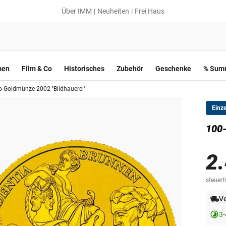
Über IMM
Neuheiten
Frei Haus
men
Film & Co
Historisches
Zubehör
Geschenke
% Summ
-Goldmünze 2002 ''Bildhauerei''
Einz
100-
2
steuerfr
Ve
3