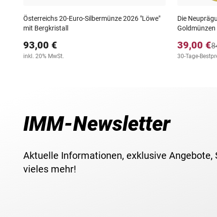
Österreichs 20-Euro-Silbermünze 2026 "Löwe"
Die Neuprägu
mit Bergkristall
Goldmünzen 
93,00 €
39,00 €
8
inkl. 20% MwSt.
30-Tage-Bestpre
IMM-Newsletter
Aktuelle Informationen, exklusive Angebote,
vieles mehr!