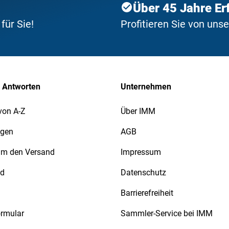
Über 45 Jahre Er
ür Sie!
Profitieren Sie von uns
 Antworten
Unternehmen
von A-Z
Über IMM
agen
AGB
 um den Versand
Impressum
nd
Datenschutz
Barrierefreiheit
ormular
Sammler-Service bei IMM