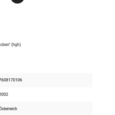
hoben" (hgh)
7608170106
2002
Österreich