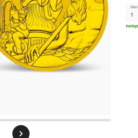
Men
Verfüg