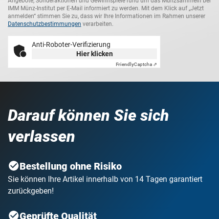
Angebote, Sonderaktionen und Gewinnspiele rund um das Münzsammeln bei
IMM Münz-Institut per E-Mail informiert zu werden. Mit dem Klick auf „Jetzt
anmelden“ stimmen Sie zu, dass wir Ihre Informationen im Rahmen unserer
Datenschutzbestimmungen
verarbeiten.
Anti-Roboter-Verifizierung
Hier klicken
Friendly
Captcha ⇗
Darauf können Sie sich
verlassen
Bestellung ohne Risiko
Sie können Ihre Artikel innerhalb von 14 Tagen garantiert
zurückgeben!
Geprüfte Qualität