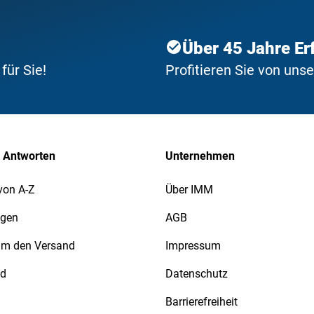
Über 45 Jahre Er
ür Sie!
Profitieren Sie von uns
 Antworten
Unternehmen
von A-Z
Über IMM
agen
AGB
 um den Versand
Impressum
nd
Datenschutz
Barrierefreiheit