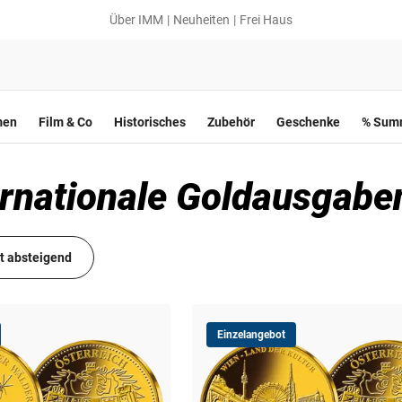
Über IMM
Neuheiten
Frei Haus
men
Film & Co
Historisches
Zubehör
Geschenke
% Summ
ernationale Goldausgabe
it absteigend
Einzelangebot