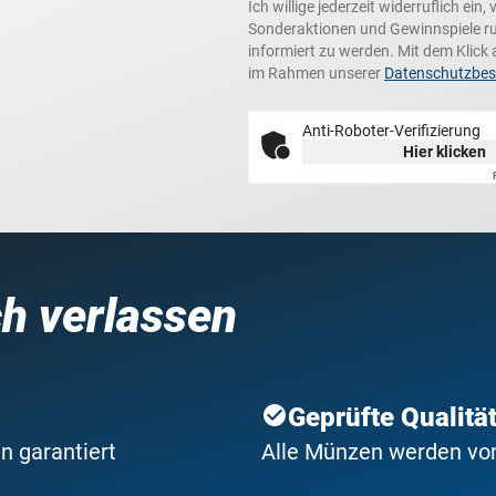
Ich willige jederzeit widerruflich ei
Sonderaktionen und Gewinnspiele r
informiert zu werden. Mit dem Klick 
im Rahmen unserer
Datenschutzbe
Anti-Roboter-Verifizierung
Hier klicken
ch verlassen
Geprüfte Qualitä
n garantiert
Alle Münzen werden von 