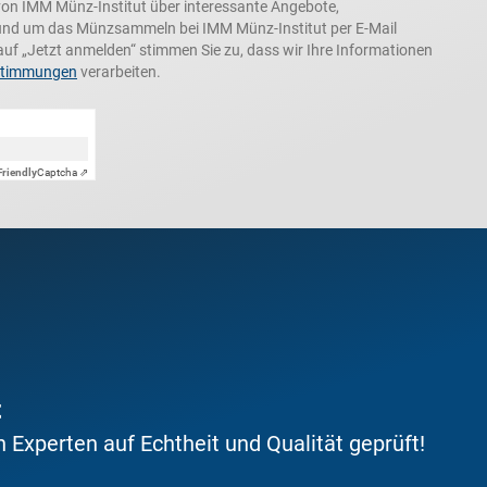
n, von IMM Münz-Institut über interessante Angebote,
und um das Münzsammeln bei IMM Münz-Institut per E-Mail
auf „Jetzt anmelden“ stimmen Sie zu, dass wir Ihre Informationen
stimmungen
verarbeiten.
Friendly
Captcha ⇗
t
Experten auf Echtheit und Qualität geprüft!