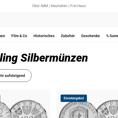
Über IMM
Neuheiten
Frei Haus
men
Film & Co
Historisches
Zubehör
Geschenke
% Summ
lling Silbermünzen
hr aufsteigend
Einzelangebot