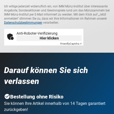
Ich willige jederzeit widerruflich ein, von IMM Münz-Institut über interessante
Angebote, Sonderaktionen und Gewinnspiele rund um das Münzsammeln bei
IMM Münz-Institut per E-Mail informiert zu werden. Mit dem Klick auf „Jetzt
anmelden“ stimmen Sie zu, dass wir Ihre Informationen im Rahmen unserer
Datenschutzbestimmungen
verarbeiten.
Anti-Roboter-Verifizierung
Hier klicken
Friendly
Captcha ⇗
Darauf können Sie sich
verlassen
Bestellung ohne Risiko
Sie können Ihre Artikel innerhalb von 14 Tagen garantiert
zurückgeben!