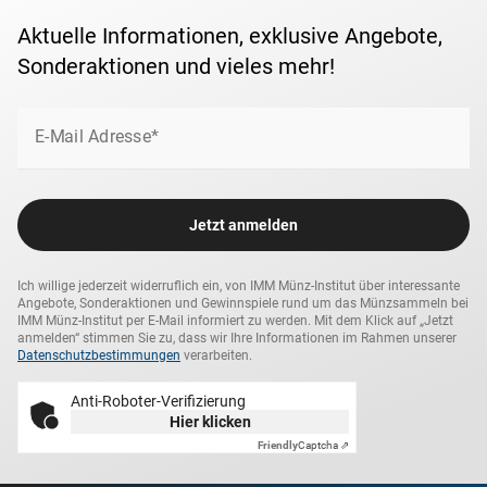
Aktuelle Informationen, exklusive Angebote,
Sonderaktionen und vieles mehr!
E-Mail Adresse*
Jetzt anmelden
Ich willige jederzeit widerruflich ein, von IMM Münz-Institut über interessante
Angebote, Sonderaktionen und Gewinnspiele rund um das Münzsammeln bei
IMM Münz-Institut per E-Mail informiert zu werden. Mit dem Klick auf „Jetzt
anmelden“ stimmen Sie zu, dass wir Ihre Informationen im Rahmen unserer
Datenschutzbestimmungen
verarbeiten.
Anti-Roboter-Verifizierung
Hier klicken
Friendly
Captcha ⇗