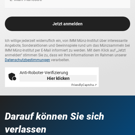
zusammenzustellen, zumal in dieser Qualität und zu
diesem Preis, ist fast unmöglich – außer mit der Edition
‘‘Das Geld der Welt – Raritäten’‘!
Jetzt anmelden
Ich willige jederzeit widerruflich ein, von IMM Münz-Institut über interessante
Angebote, Sonderaktionen und Gewinnspiele rund um das Münzsammeln bei
IMM Münz-Institut per E-Mail informiert zu werden. Mit dem Klick auf „Jetzt
anmelden“ stimmen Sie zu, dass wir Ihre Informationen im Rahmen unserer
Datenschutzbestimmungen
verarbeiten.
Anti-Roboter-Verifizierung
Hier klicken
Friendly
Captcha ⇗
Darauf können Sie sich
verlassen