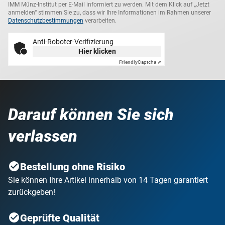
IMM Münz-Institut per E-Mail informiert zu werden. Mit dem Klick auf „Jetzt
anmelden“ stimmen Sie zu, dass wir Ihre Informationen im Rahmen unserer
Datenschutzbestimmungen
verarbeiten.
Anti-Roboter-Verifizierung
Hier klicken
Friendly
Captcha ⇗
Darauf können Sie sich
verlassen
Bestellung ohne Risiko
Sie können Ihre Artikel innerhalb von 14 Tagen garantiert
zurückgeben!
Geprüfte Qualität