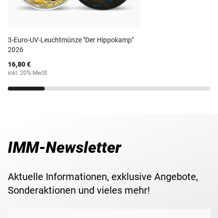
Prägequalität /
Kuschel-Adler und wurde in der
höchsten Prägequalität
Polierte Platte
Erhaltung
Polierte Platte
geprägt. Die Auflage wurde streng auf nur
5.000 Stück weltweit limitiert!
Maße
11 mm
3-Euro-UV-Leuchtmünze "Der Hippokamp"
Sichern Sie sich jetzt diese bezaubernde Geschenkidee!
2026
Gewicht
0,5 g
16,80 €
inkl. 20% MwSt.
Lieferzeit
3-5 Werktage
IMM-Newsletter
Aktuelle Informationen, exklusive Angebote,
Sonderaktionen und vieles mehr!