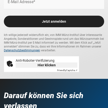
E-Mail Adresse*
Jetzt anmelden
Ich willige jederzeit widerruflich ein, von IMM Münz-Institut über interessante
Angebote, Sonderaktionen und Gewinnspiele rund um das Münzsammeln bei
IMM Münz-Institut per E-Mail informiert zu werden. Mit dem Klick auf „Jetzt
anmelden“ stimmen Sie zu, dass wir Ihre Informationen im Rahmen unserer
Datenschutzbestimmungen
verarbeiten.
Anti-Roboter-Verifizierung
Hier klicken
Friendly
Captcha ⇗
Darauf können Sie sich
verlassen