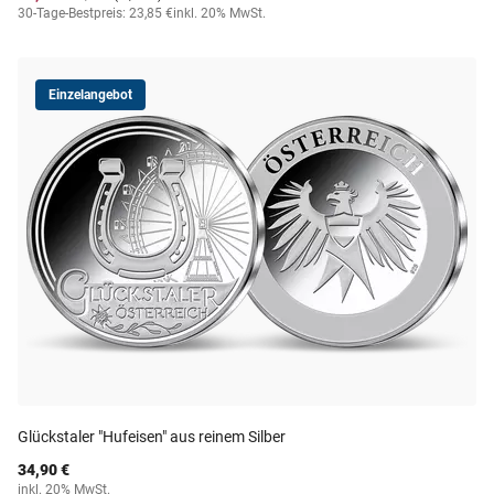
30-Tage-Bestpreis: 23,85 €
inkl. 20% MwSt.
Einzelangebot
Glückstaler "Hufeisen" aus reinem Silber
34,90 €
inkl. 20% MwSt.