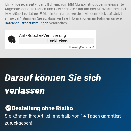
Ich willige jederzeit widerruflich ein, von IMM Münz-Institut über interessante
Angebote, Sonderaktionen und Gewinnspiele rund um das Münzsammeln bei
IMM Münz-Institut per E-Mail informiert zu werden. Mit dem Klick auf „Jetzt
anmelden“ stimmen Sie zu, dass wir Ihre Informationen im Rahmen unserer
Datenschutzbestimmungen
verarbeiten.
Anti-Roboter-Verifizierung
Hier klicken
Friendly
Captcha ⇗
Darauf können Sie sich
verlassen
Bestellung ohne Risiko
Sie können Ihre Artikel innerhalb von 14 Tagen garantiert
zurückgeben!