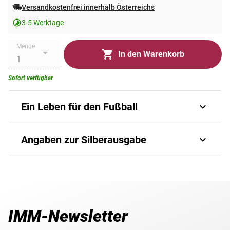
Versandkostenfrei innerhalb Österreichs
3-5 Werktage
Menge
In den Warenkorb
Sofort verfügbar
Ein Leben für den Fußball
Er war der Dirigent im Mittelfeld, der Taktgeber des
Angaben zur Silberausgabe
Nationalteams, der Gentleman des Spiels. Herbert
Prohaska hat Generationen bewegt - mit Leidenschaft,
Können und Charakter. Seine Karriere ist ein Stück
Art.-Nr.
9005836#1
Fußballgeschichte, das bis heute fasziniert.
Ein glänzendes Jubiläum in Feinsilber
Auflage
8.888 Stück
IMM-Newsletter
Zu seinem 70. Geburtstag erscheint nun eine besondere
Material
Silber 999/1000