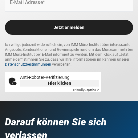
E-Mail Adresse*
entgehen lassen sollten!
Jetzt anmelden
Ich willige jederzeit widerruflich ein, von IMM Münz-Institut über interessante
Angebote, Sonderaktionen und Gewinnspiele rund um das Münzsammeln bei
IMM Münz-Institut per E-Mail informiert zu werden. Mit dem Klick auf „Jetzt
anmelden“ stimmen Sie zu, dass wir Ihre Informationen im Rahmen unserer
Datenschutzbestimmungen
verarbeiten.
Anti-Roboter-Verifizierung
Hier klicken
Friendly
Captcha ⇗
Darauf können Sie sich
verlassen