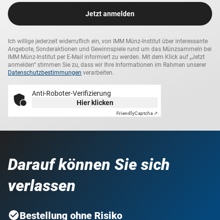
Jetzt anmelden
Ich willige jederzeit widerruflich ein, von IMM Münz-Institut über interessante
Angebote, Sonderaktionen und Gewinnspiele rund um das Münzsammeln bei
IMM Münz-Institut per E-Mail informiert zu werden. Mit dem Klick auf „Jetzt
anmelden“ stimmen Sie zu, dass wir Ihre Informationen im Rahmen unserer
Datenschutzbestimmungen
verarbeiten.
Anti-Roboter-Verifizierung
Hier klicken
Friendly
Captcha ⇗
Darauf können Sie sich
verlassen
Bestellung ohne Risiko