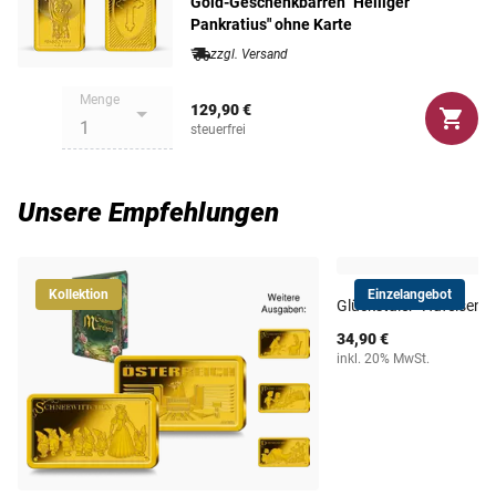
Geschenk sein!
Gold-Geschenkbarren "Heiliger
Pankratius" ohne Karte
zzgl. Versand
Menge
129,90 €
steuerfrei
Unsere Empfehlungen
Kollektion
Einzelangebot
Glückstaler "Hufeisen" 
34,90 €
inkl. 20% MwSt.