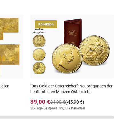
Kollektion
Zeit
Ste
69
30-T
iellen
"Das Gold der Österreicher": Neuprägungen der
berühmtesten Münzen Österreichs
39,00 €
84,90 €
(-45,90 €)
30-Tage-Bestpreis: 39,00 €
steuerfrei