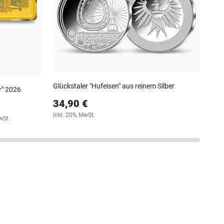
13
steu
Glückstaler "Hufeisen" aus reinem Silber
r" 2026
34,90 €
inkl. 20% MwSt.
wSt.