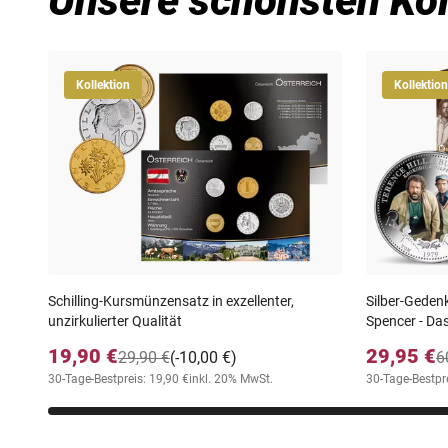
Unsere schönsten Kol
Kollektion
Kollektion
Schilling-Kursmünzensatz in exzellenter,
Silber-Gedenk
unzirkulierter Qualität
Spencer - Das
19,90 €
29,95 €
29,90 €
(-10,00 €)
6
30-Tage-Bestpreis: 19,90 €
inkl. 20% MwSt.
30-Tage-Bestpre