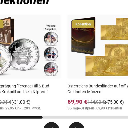
lektionen
Kollektion
prägung ''Terence Hill & Bud
Österreichs Bundesländer auf offiz
 Krokodil und sein Nilpferd''
Goldnoten-Münzen
69,90 €
0,95 €
(-31,00 €)
144,90 €
(-75,00 €)
is: 29,95 €
inkl. 20% MwSt.
30-Tage-Bestpreis: 69,90 €
steuerfrei