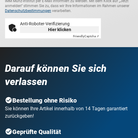
IMM Münz-Institut per E-Mail informiert zu werden. Mit dem Klick auf „Jetzt
anmelden“ stimmen Sie zu, dass wir Ihre Informationen im Rahmen unserer
Datenschutzbestimmungen
verarbeiten.
Anti-Roboter-Verifizierung
Hier klicken
Friendly
Captcha ⇗
Darauf können Sie sich
verlassen
Bestellung ohne Risiko
Sie können Ihre Artikel innerhalb von 14 Tagen garantiert
zurückgeben!
Geprüfte Qualität