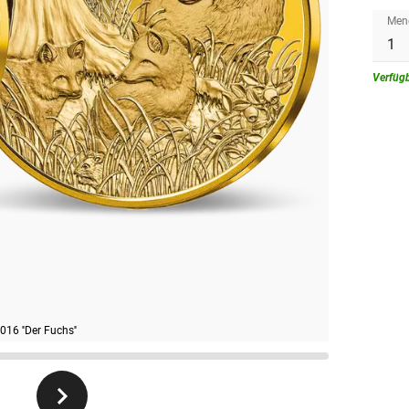
Men
Verfüg
6 ''Der Fuchs''