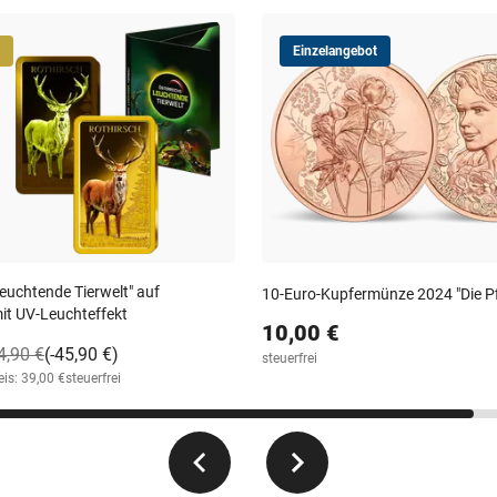
Einzelangebot
leuchtende Tierwelt" auf
10-Euro-Kupfermünze 2024 "Die Pf
it UV-Leuchteffekt
10,00 €
4,90 €
(-45,90 €)
steuerfrei
is: 39,00 €
steuerfrei