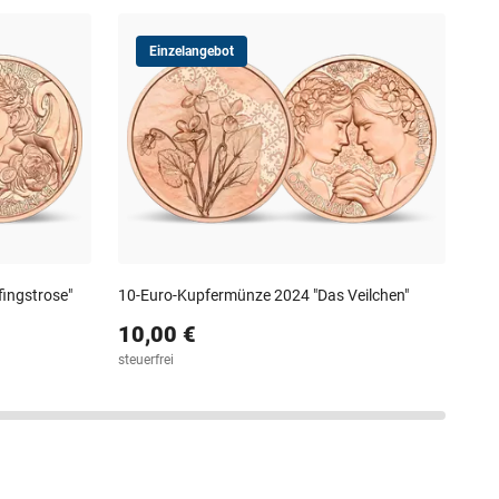
Einzelangebot
10-
10
steu
ingstrose"
10-Euro-Kupfermünze 2024 "Das Veilchen"
10,00 €
steuerfrei