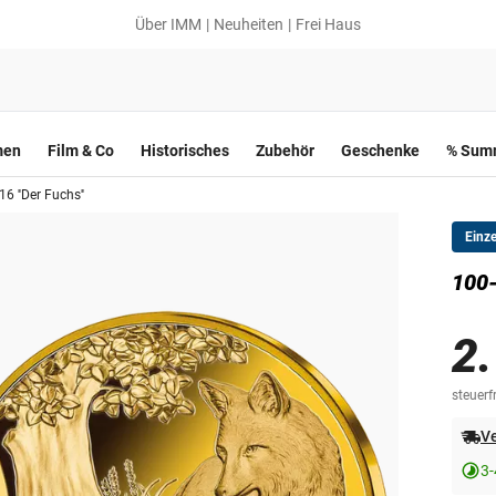
Über IMM
Neuheiten
Frei Haus
men
Film & Co
Historisches
Zubehör
Geschenke
% Summ
 ''Der Fuchs''
Einz
100-
2
steuerfr
Ve
3