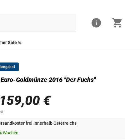
er Sale %
elangebot
Euro-Goldmünze 2016 ''Der Fuchs''
Die Vorderseite der Goldmünze ''Der Fuchs''
.159,00 €
ei
rsandkostenfrei innerhalb Österreichs
-4 Wochen