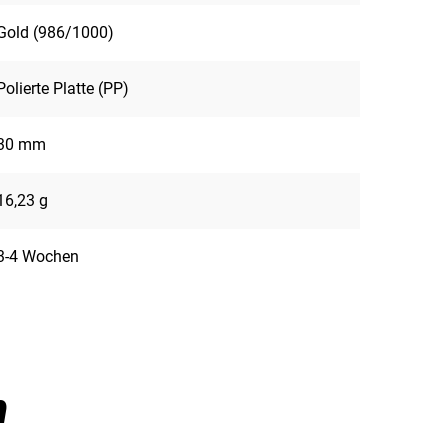
Gold (986/1000)
Polierte Platte (PP)
30 mm
16,23 g
3-4 Wochen
n