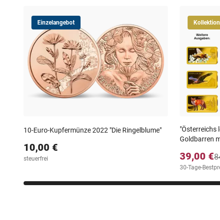
Einzelangebot
Kollektion
"Österreichs 
10-Euro-Kupfermünze 2022 "Die Ringelblume"
Goldbarren m
10,00 €
39,00 €
8
steuerfrei
30-Tage-Bestpre