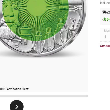
inkl. 2
Ve
3-
Men
Nur noc
08 "Faszination Licht"