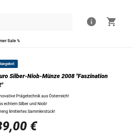
er Sale %
elangebot
uro Silber-Niob-Münze 2008 "Faszination
Die Vorderseite der Silber-Niob-Münze 2008
t"
novative Prägetechnik aus Österreich!
s echtem Silber und Niob!
reng limitiertes Sammlerstück!
39,00 €