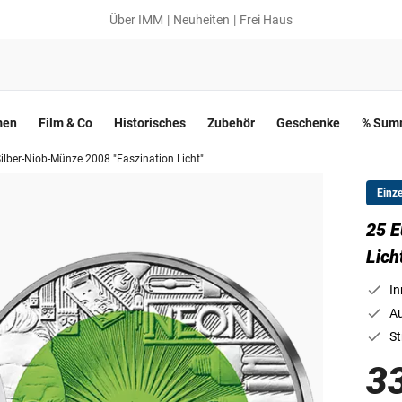
Über IMM
Neuheiten
Frei Haus
men
Film & Co
Historisches
Zubehör
Geschenke
% Summ
ilber-Niob-Münze 2008 "Faszination Licht"
Einz
25 E
Lich
In
Au
St
3