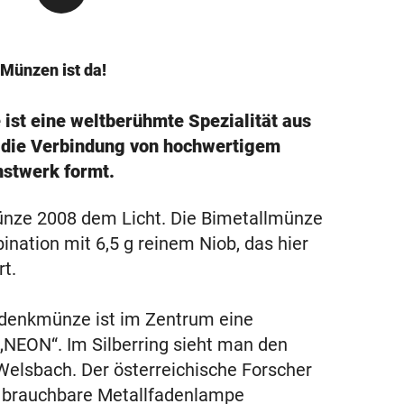
Münzen ist da!
 ist eine weltberühmte Spezialität aus
k die Verbindung von hochwertigem
nstwerk formt.
nze 2008 dem Licht. Die Bimetallmünze
nation mit 6,5 g reinem Niob, das hier
t.
Gedenkmünze ist im Zentrum eine
t „NEON“. Im Silberring sieht man den
 Welsbach. Der österreichische Forscher
te brauchbare Metallfadenlampe