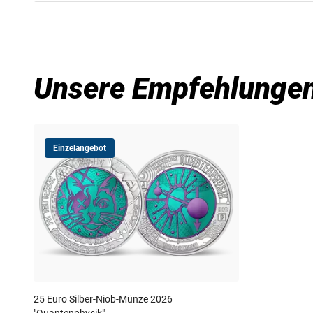
Niob
ist ein seltenes Schwermetall, das heute
Raumfahrt eingesetzt wird. Die ursprüngliche
physikalische Verfahren kann Niob schöne 
innovative Verfahren und Prägetechniken ist 
Unsere Empfehlunge
Niob für Münzen zu verbinden. Die 25-Euro-M
Farben des Niobkerns erscheinen, gelten heut
Münzprägekunst.
Einzelangebot
25 Euro Silber-Niob-Münze 2026