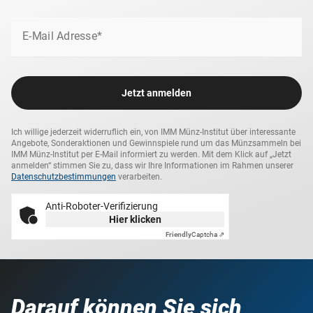
E-Mail Adresse*
Jetzt anmelden
Ich willige jederzeit widerruflich ein, von IMM Münz-Institut über interessante
Angebote, Sonderaktionen und Gewinnspiele rund um das Münzsammeln bei
IMM Münz-Institut per E-Mail informiert zu werden. Mit dem Klick auf „Jetzt
anmelden“ stimmen Sie zu, dass wir Ihre Informationen im Rahmen unserer
Datenschutzbestimmungen
verarbeiten.
Anti-Roboter-Verifizierung
Hier klicken
Friendly
Captcha ⇗
Darauf können Sie sich