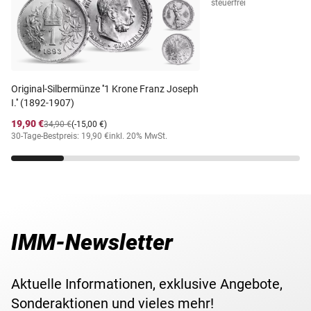
steuerfrei
Material
Diverse
Nominale 5, 10, 20, 50, 100, 200 und 500 Lire in
prägefrischer Sammlerqualität. Ihr beeindruckendes 7er-
Prägequalität /
Set zu Ehren von Jesu erhalten Sie inklusive hochwertigem
prägefrisch
Erhaltung
Sammelalbum mit informativem Hintergrundwissen.
5, 10, 20, 50, 100, 200 &
Nennwert
Original-Silbermünze ''1 Krone Franz Joseph
500 Lire
I.'' (1892-1907)
Maße
Diverse
19,90 €
34,90 €
(-15,00 €)
30-Tage-Bestpreis: 19,90 €
inkl. 20% MwSt.
Gewicht
Diverse
Motiv
Jesus Christus
IMM-Newsletter
Lieferzeit
3-5 Werktage
Aktuelle Informationen, exklusive Angebote,
Sonderaktionen und vieles mehr!