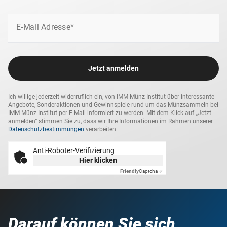
E-Mail Adresse*
Jetzt anmelden
Ich willige jederzeit widerruflich ein, von IMM Münz-Institut über interessante
Angebote, Sonderaktionen und Gewinnspiele rund um das Münzsammeln bei
IMM Münz-Institut per E-Mail informiert zu werden. Mit dem Klick auf „Jetzt
anmelden“ stimmen Sie zu, dass wir Ihre Informationen im Rahmen unserer
Datenschutzbestimmungen
verarbeiten.
Anti-Roboter-Verifizierung
Hier klicken
Friendly
Captcha ⇗
Darauf können Sie sich