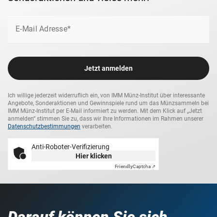
E-Mail Adresse*
Jetzt anmelden
Ich willige jederzeit widerruflich ein, von IMM Münz-Institut über interessante
Angebote, Sonderaktionen und Gewinnspiele rund um das Münzsammeln bei
IMM Münz-Institut per E-Mail informiert zu werden. Mit dem Klick auf „Jetzt
anmelden“ stimmen Sie zu, dass wir Ihre Informationen im Rahmen unserer
Datenschutzbestimmungen
verarbeiten.
Anti-Roboter-Verifizierung
Hier klicken
Friendly
Captcha ⇗
Darauf können Sie sich