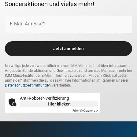
Spiegelglanz
Sonderaktionen und vieles mehr!
Erhaltung
(999,9/1000)
in der höchsten Qualität Polierte Platte
geprägt. Das ist
reines Gold, das man sich noch leisten
Maße
15,2 x 8,6 mm
kann!
E-Mail Adresse*
Starten Sie mit dem Goldbarren "Waldviertel" in eine
Gewicht
1/200 Unze
einzigartige Edelmetall-Dokumentation des Landes
Jetzt anmelden
Niederösterreich. So sichern Sie sich
zum Spar-Preis
Preis
79,90 €
reines Gold
mit wunderschönen und detailreichen
Motiven!
Ich willige jederzeit widerruflich ein, von IMM Münz-Institut über interessante
Folgepreis
79,90 €
Angebote, Sonderaktionen und Gewinnspiele rund um das Münzsammeln bei
IMM Münz-Institut per E-Mail informiert zu werden. Mit dem Klick auf „Jetzt
Das erwartet Sie:
anmelden“ stimmen Sie zu, dass wir Ihre Informationen im Rahmen unserer
Datenschutzbestimmungen
verarbeiten.
Lieferzeit
3-5 Werktage
Sofort sparen:
Sichern Sie sich jetzt den Goldbarren
Anti-Roboter-Verifizierung
„Waldviertel“ zum IMM-Aktionspreis von
Hier klicken
79,90 €
statt
84,90 €
. Sie sparen sofort
5,00 €
Friendly
!
Captcha ⇗
Regelmäßige Belieferung mit Sammelrabatt:
Sie