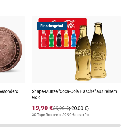
Einzelangebot
3er
Gol
27
30-T
 besonders
Shape-Münze "Coca-Cola Flasche" aus reinem
Gold
19,90 €
39,90 €
(-20,00 €)
30-Tage-Bestpreis: 39,90 €
steuerfrei