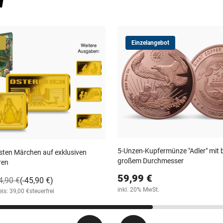
n
Einzelangebot
5-Unzen-Kupfermünze "Adler" mit
sten Märchen auf exklusiven
großem Durchmesser
ren
59,99 €
4,90 €
(-45,90 €)
inkl. 20% MwSt.
is: 39,00 €
steuerfrei