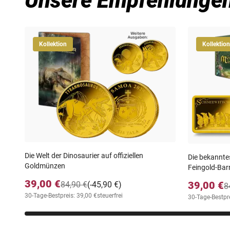
Unsere Empfehlunge
Kollektion
Kollektion
Die Welt der Dinosaurier auf offiziellen
Die bekannte
Goldmünzen
Feingold-Bar
39,00 €
39,00 €
84,90 €
(-45,90 €)
8
30-Tage-Bestpreis: 39,00 €
steuerfrei
30-Tage-Bestpre