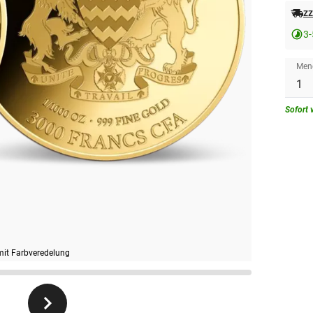
zz
3-
Men
Sofort 
mit Farbveredelung