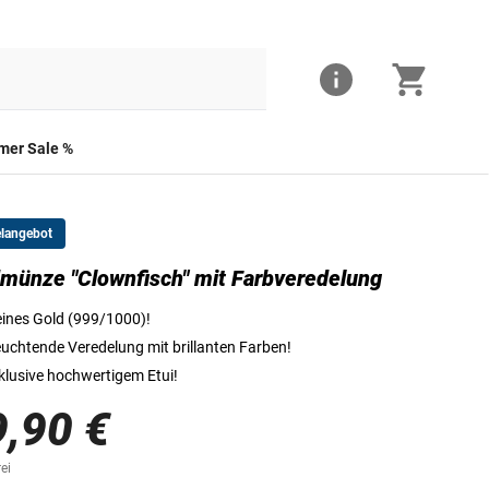
er Sale %
elangebot
münze "Clownfisch" mit Farbveredelung
Die Vorderseite der Goldmünze
ines Gold (999/1000)!
uchtende Veredelung mit brillanten Farben!
klusive hochwertigem Etui!
9,90 €
ei