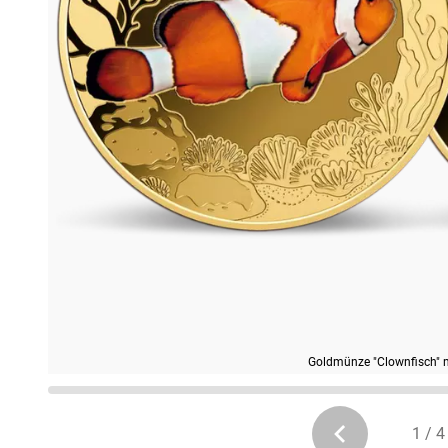
Goldmünze "Clownfisch" 
1 / 4