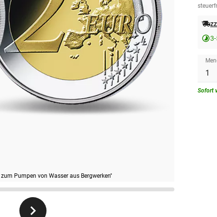
steuerfr
zz
3-
Men
Sofort 
e zum Pumpen von Wasser aus Bergwerken''