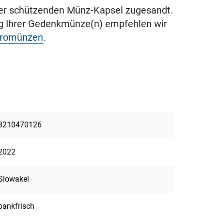
ner schützenden Münz-Kapsel zugesandt.
ng Ihrer Gedenkmünze(n) empfehlen wir
uromünzen
.
8210470126
2022
Slowakei
bankfrisch