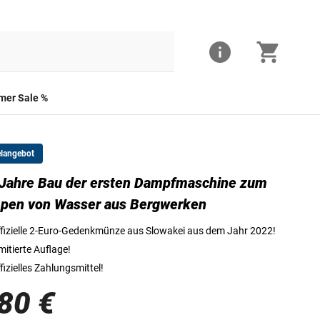
er Sale %
elangebot
Jahre Bau der ersten Dampfmaschine zum
Die Vorderseite der 2-Euro-Münze
pen von Wasser aus Bergwerken
fizielle 2-Euro-Gedenkmünze aus Slowakei aus dem Jahr 2022!
mitierte Auflage!
fizielles Zahlungsmittel!
80 €