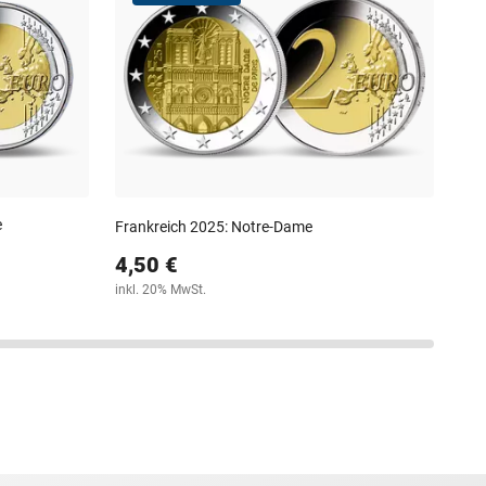
Deu
7,
inkl
e
Frankreich 2025: Notre-Dame
4,50 €
inkl. 20% MwSt.