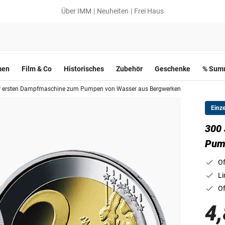
Über IMM
Neuheiten
Frei Haus
men
Film & Co
Historisches
Zubehör
Geschenke
% Summ
r ersten Dampfmaschine zum Pumpen von Wasser aus Bergwerken
Einz
300 
Pum
Of
Li
Of
4,