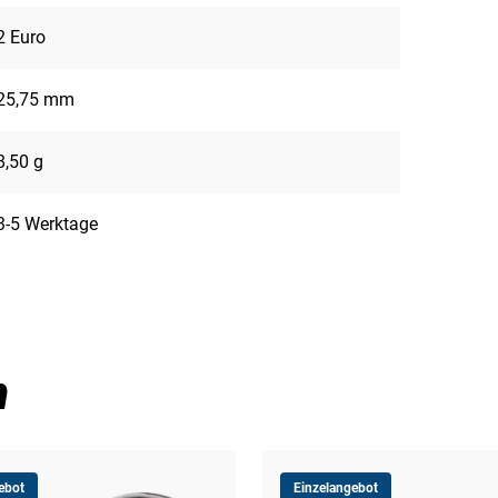
2 Euro
25,75 mm
8,50 g
3-5 Werktage
n
ebot
Einzelangebot