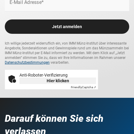
E-Mail Adresse*
Jetzt anmelden
Ich willige jederzeit widerruflich ein, von IMM Münz-Institut über interessante
Angebote, Sonderaktionen und Gewinnspiele rund um das Münzsammeln bei
IMM Münz-Institut per E-Mail informiert zu werden. Mit dem Klick auf „Jetzt
anmelden“ stimmen Sie zu, dass wir Ihre Informationen im Rahmen unserer
Datenschutzbestimmungen
verarbeiten.
Anti-Roboter-Verifizierung
Hier klicken
Friendly
Captcha ⇗
Darauf können Sie sich
verlassen