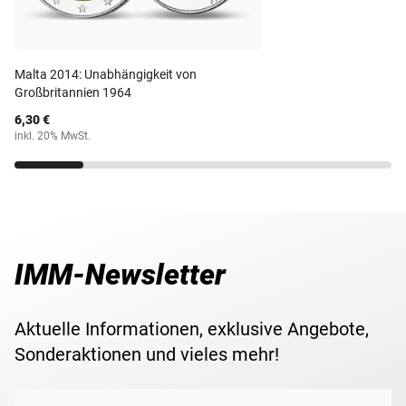
hochwertigen Geschenkkarte mit Platz für persönliche
Gewicht
5 g
Grüße.
Lieferzeit
5-6 Wochen
Überraschen Sie Ihre Liebsten an ihrem besonderen Tag
Malta 2014: Unabhängigkeit von
Großbritannien 1964
mit unserem wertvollen Silber-Geschenkbarren!
6,30 €
inkl. 20% MwSt.
IMM-Newsletter
Aktuelle Informationen, exklusive Angebote,
Sonderaktionen und vieles mehr!