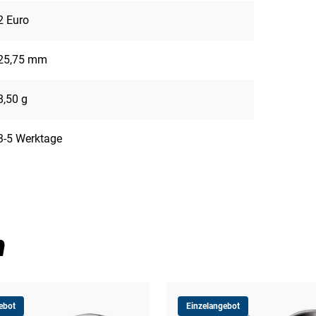
2 Euro
25,75 mm
8,50 g
3-5 Werktage
n
ebot
Einzelangebot