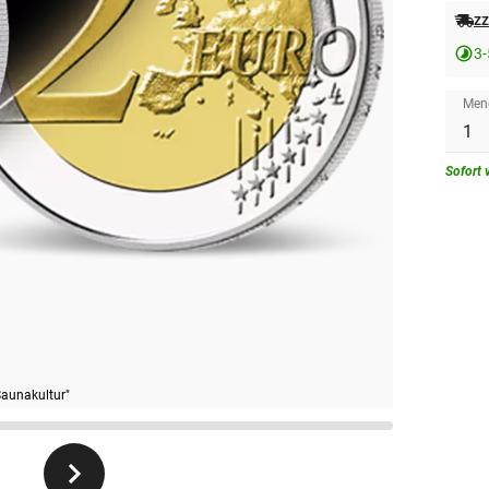
zz
3-
Men
Sofort 
Saunakultur"