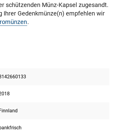
ner schützenden Münz-Kapsel zugesandt.
ng Ihrer Gedenkmünze(n) empfehlen wir
uromünzen
.
8142660133
2018
Finnland
bankfrisch