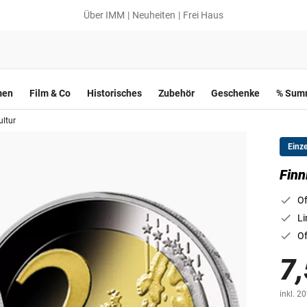
Über IMM
Neuheiten
Frei Haus
men
Film & Co
Historisches
Zubehör
Geschenke
% Summ
ltur
Einz
Finn
Of
Li
Of
7,
inkl. 2