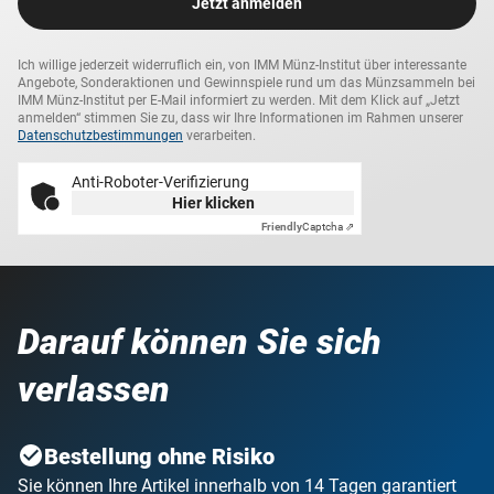
Jetzt anmelden
Ich willige jederzeit widerruflich ein, von IMM Münz-Institut über interessante
Angebote, Sonderaktionen und Gewinnspiele rund um das Münzsammeln bei
IMM Münz-Institut per E-Mail informiert zu werden. Mit dem Klick auf „Jetzt
anmelden“ stimmen Sie zu, dass wir Ihre Informationen im Rahmen unserer
Datenschutzbestimmungen
verarbeiten.
Anti-Roboter-Verifizierung
Hier klicken
Friendly
Captcha ⇗
Darauf können Sie sich
verlassen
Bestellung ohne Risiko