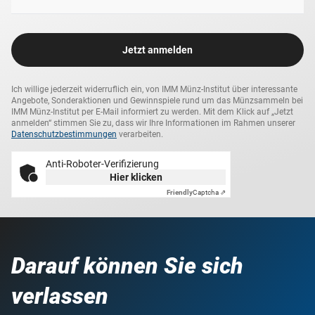
Jetzt anmelden
Ich willige jederzeit widerruflich ein, von IMM Münz-Institut über interessante
Angebote, Sonderaktionen und Gewinnspiele rund um das Münzsammeln bei
IMM Münz-Institut per E-Mail informiert zu werden. Mit dem Klick auf „Jetzt
anmelden“ stimmen Sie zu, dass wir Ihre Informationen im Rahmen unserer
Datenschutzbestimmungen
verarbeiten.
Anti-Roboter-Verifizierung
Hier klicken
Friendly
Captcha ⇗
Darauf können Sie sich
verlassen