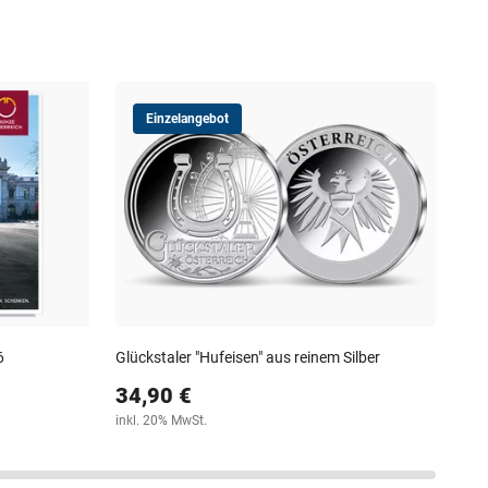
Einzelangebot
Sha
Gol
19
30-T
6
Glückstaler "Hufeisen" aus reinem Silber
34,90 €
inkl. 20% MwSt.