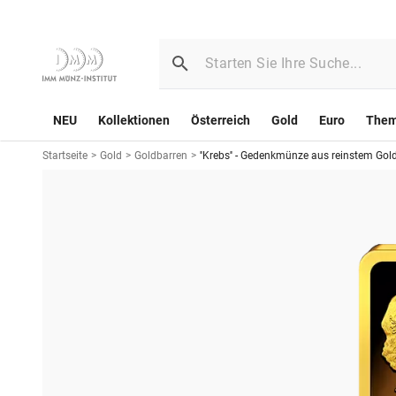
NEU
Kollektionen
Österreich
Gold
Euro
The
Startseite
>
Gold
>
Goldbarren
>
''Krebs'' - Gedenkmünze aus reinstem Gol