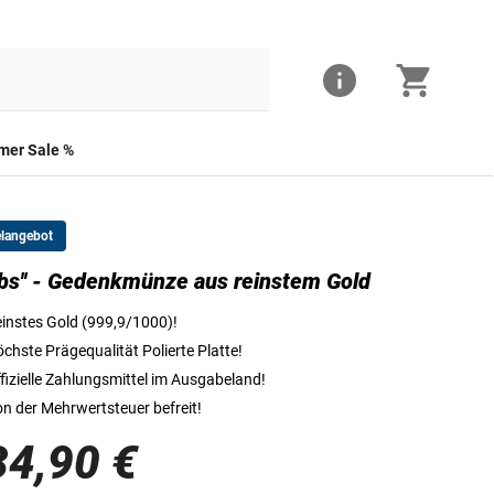
er Sale %
elangebot
ebs'' - Gedenkmünze aus reinstem Gold
Die Goldbarren-Münze ''Krebs"
instes Gold (999,9/1000)!
chste Prägequalität Polierte Platte!
fizielle Zahlungsmittel im Ausgabeland!
n der Mehrwertsteuer befreit!
34,90 €