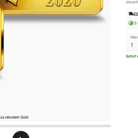
steuerfr
zz
3-
Men
Sofort 
aus reinstem Gold