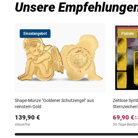
Unsere Empfehlunge
Einzelangebot
Flatrate
Shape-Münze "Goldener Schutzengel" aus
Zeitlose Symb
reinstem Gold
Sternzeichen
139,90 €
69,90 €
1
steuerfrei
30-Tage-Bestpre