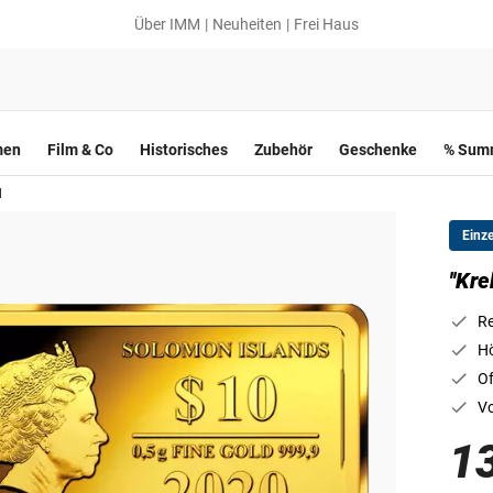
Über IMM
Neuheiten
Frei Haus
men
Film & Co
Historisches
Zubehör
Geschenke
% Summ
d
Einz
''Kr
Re
Hö
Of
Vo
1