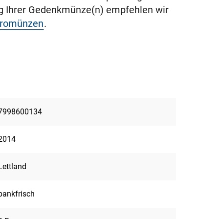
ng Ihrer Gedenkmünze(n) empfehlen wir
uromünzen
.
7998600134
2014
Lettland
bankfrisch