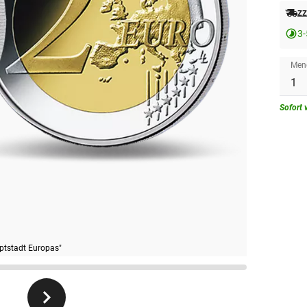
zz
3-
Men
Sofort 
uptstadt Europas"