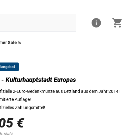
er Sale %
elangebot
 - Kulturhauptstadt Europas
Die Vorderseite der 2-Euro-Münze
fizielle 2-Euro-Gedenkmünze aus Lettland aus dem Jahr 2014!
mitierte Auflage!
fizielles Zahlungsmittel!
05 €
0% MwSt.