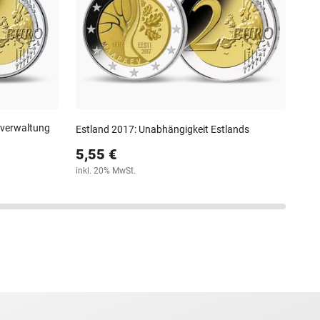
6,
inkl
tverwaltung
Estland 2017: Unabhängigkeit Estlands
5,55 €
inkl. 20% MwSt.