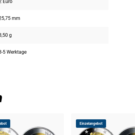
2 Euro
25,75 mm
8,50 g
3-5 Werktage
n
ebot
Einzelangebot