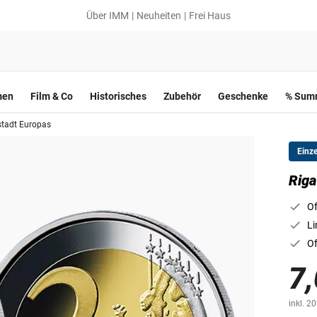
Über IMM
Neuheiten
Frei Haus
men
Film & Co
Historisches
Zubehör
Geschenke
% Summ
stadt Europas
Einz
Riga
Of
Li
Of
7,
inkl. 2