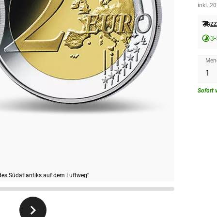
inkl. 2
zz
3-
Men
Sofort 
des Südatlantiks auf dem Luftweg''