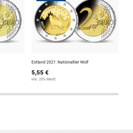
Idef
58
inkl
Estland 2021: Nationaltier Wolf
5,55 €
inkl. 20% MwSt.