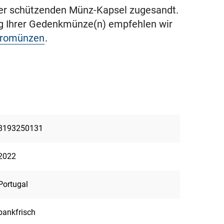
ner schützenden Münz-Kapsel zugesandt.
ng Ihrer Gedenkmünze(n) empfehlen wir
uromünzen
.
8193250131
2022
Portugal
bankfrisch