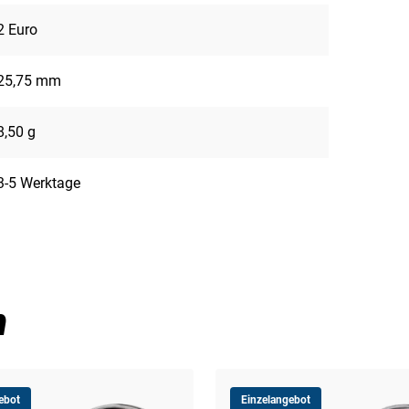
2 Euro
25,75 mm
8,50 g
3-5 Werktage
n
ebot
Einzelangebot