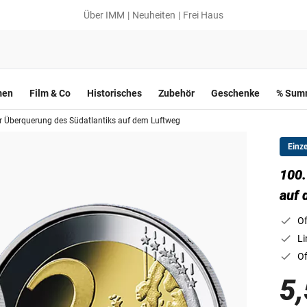
Über IMM
Neuheiten
Frei Haus
men
Film & Co
Historisches
Zubehör
Geschenke
% Summ
r Überquerung des Südatlantiks auf dem Luftweg
Einz
100.
auf 
Of
Li
Of
5,