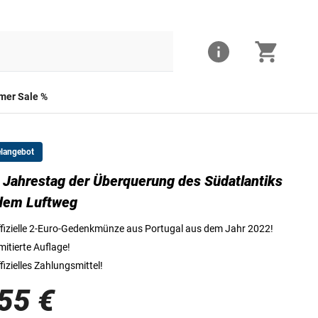
er Sale %
elangebot
 Jahrestag der Überquerung des Südatlantiks
Die Vorderseite der 2-Euro-Münze
dem Luftweg
fizielle 2-Euro-Gedenkmünze aus Portugal aus dem Jahr 2022!
mitierte Auflage!
fizielles Zahlungsmittel!
55 €