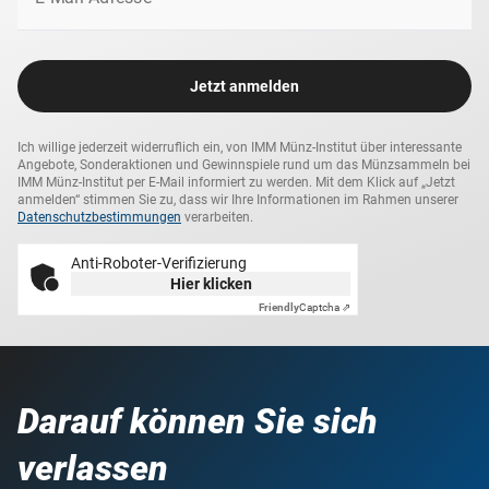
von Experten geprüft und erreicht Sie
inklusive
Echtheitszertifikat und edlem Präsentations-Etui
aus
hochwertigem Holz.
Jetzt anmelden
Die Krönung jeder historischen Gold-Kollektion - sichern
Sie sich jetzt Ihr Exemplar!
Ich willige jederzeit widerruflich ein, von IMM Münz-Institut über interessante
Angebote, Sonderaktionen und Gewinnspiele rund um das Münzsammeln bei
IMM Münz-Institut per E-Mail informiert zu werden. Mit dem Klick auf „Jetzt
anmelden“ stimmen Sie zu, dass wir Ihre Informationen im Rahmen unserer
Datenschutzbestimmungen
verarbeiten.
Anti-Roboter-Verifizierung
Hier klicken
Friendly
Captcha ⇗
Darauf können Sie sich
verlassen