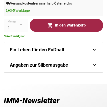
Versandkostenfrei innerhalb Österreichs
3-5 Werktage
Menge
In den Warenkorb
Sofort verfügbar
Ein Leben für den Fußball
Er war der Dirigent im Mittelfeld, der Taktgeber des
Angaben zur Silberausgabe
Nationalteams, der Gentleman des Spiels. Herbert
Prohaska hat Generationen bewegt - mit Leidenschaft,
Können und Charakter. Seine Karriere ist ein Stück
Art.-Nr.
9005836/001
Fußballgeschichte, das bis heute fasziniert.
Ein glänzendes Jubiläum in Feinsilber
Auflage
8.888 Stück
IMM-Newsletter
Zu seinem 70. Geburtstag erscheint nun eine besondere
Material
Silber 999/1000