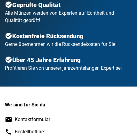
Geprüfte Qualität
Alle Münzen werden von Experten auf Echtheit und
ø: innen 36 mm,
5 Rubel, 100 Schilling -
Qualität geprüft!
außen 42 mm
Gedenkmünze (bis 1979)
Kostenfreie Rücksendung
1 Oz.
Gerne übernehmen wir die Rücksendekosten für Sie!
ø: innen 37 mm,
Österreich/Philharmoniker,
außen 42 mm
500 Schilling-
Über 45 Jahre Erfahrung
Gedenkzmünze (ab 1983)
Profitieren Sie von unserer jahrzehntelangen Expertise!
500 Schilling-
Gedenkzmünze (bis
ø: innen 38 mm,
1982),
außen 44 mm
US Silver $, US Morgan
Wir sind für Sie da
$, US Silver $ small
Kontaktformular
5$ Can. ML, US $
Bestellhotline:
ø: innen 39 mm,
Morgan, Peace,