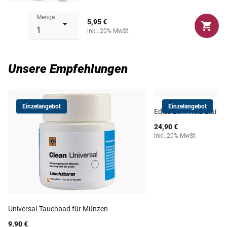
Gold,
1/2 Oz. Südafrika /
Menge
5,95 €
Krügerrand Gold,
inkl. 20% MwSt.
ø: innen 27 mm,
1/2 Oz. (25$) USA /
außen 33 mm
American Eagle Gold &
Platin
Unsere Empfehlungen
1 US $, 2 Sfr. 2 DM, 2 Mk
Weimar, 2 Zloty,
Einzelangebot
Einzelangebot
Edles Echt-Holz Etui
ø: innen 28 mm,
100 $ Can. Gold
24,90 €
außen 34 mm
inkl. 20% MwSt.
ø: innen 29 mm,
20 Schilling, 2 Mark, 5
außen 35 mm
DM, Kreuzer
1 Oz. Canada/Maple Leaf
Universal-Tauchbad für Münzen
ø: innen 30 mm,
Gold,
außen 35 mm
25 Schilling-
9,90 €