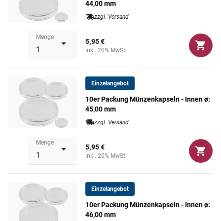
44,00 mm
Österreich/Philharmoniker,
zzgl. Versand
1/4 Oz.
Südafrika/Krügerrand
Menge
5,95 €
Gold,
inkl. 20% MwSt.
ø: innen 22 mm,
1/4 Oz. ($10)
außen 28,5 mm
USA/American Eagle Gold
& Platin,
Einzelangebot
1/4 Oz. China/Panda
10er Packung Münzenkapseln - Innen ø:
Gold,
45,00 mm
1 Sovereign
zzgl. Versand
Großbritannien
Menge
5,95 €
ø: innen 22,5 mm,
inkl. 20% MwSt.
20 Euro-Cent
außen 28,5 mm
Einzelangebot
ø: innen 23 mm,
1 Euro. 20 Mark, US
außen 29 mm
Nickels
10er Packung Münzenkapseln - Innen ø:
46,00 mm