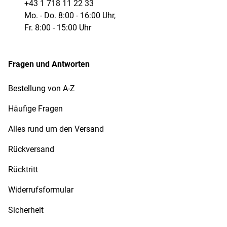
+43 1 718 11 22 33
außen 45 mm
Ike Dollar, US Silver $
Mo. - Do. 8:00 - 16:00 Uhr,
small
Fr. 8:00 - 15:00 Uhr
span. 10-Euro
Gedenkmünze,
Fragen und Antworten
ø: innen 40 mm,
2000 Pesetas-
außen 45 mm
Gedenkmünze, 1 Oz.
Bestellung von A-Z
China / Panda Silber
Häufige Fragen
US Silver $ Eagles, US
Alles rund um den Versand
ø: innen 41 mm,
Silver $ large/Liberty,
außen 47 mm
1 Oz. Australian/Koala
Rückversand
und Kookaburra Silber
Rücktritt
ø: innen 42 mm,
Widerrufsformular
außen 48 mm
Sicherheit