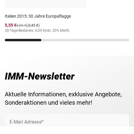
dem Jahr 2025 wurde zum Thema "Der maltesische
Ochse" verausgabt.
Maße
25,75 mm
Italien 2015: 30 Jahre Europaflagge
5,55 €
6,00 €
(-0,45 €)
Ihre 2-Euro-Gedenkmünze erhalten Sie in einer
Gewicht
8,50 g
30-Tage-Bestpreis: 6,00 €
inkl. 20% MwSt.
schützenden Münz-Kapsel zugesandt. Für eine
komfortable und sichere Verwahrung Ihrer
Lieferzeit
3-5 Werktage
Gedenkmünze(n) empfehlen wir das passende
Aufbewahrungsalbum für 2-Euromünzen
.
IMM-Newsletter
Aktuelle Informationen, exklusive Angebote,
Sonderaktionen und vieles mehr!
E-Mail Adresse*