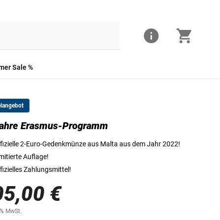
er Sale %
elangebot
Jahre Erasmus-Programm
Die Vorderseite der 2-Euro-Münze
fizielle 2-Euro-Gedenkmünze aus Malta aus dem Jahr 2022!
mitierte Auflage!
fizielles Zahlungsmittel!
05,00 €
0% MwSt.