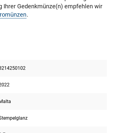
ng Ihrer Gedenkmünze(n) empfehlen wir
uromünzen
.
8214250102
2022
Malta
Stempelglanz