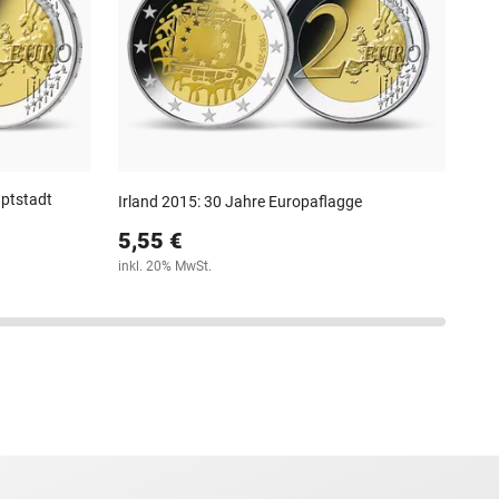
5,
inkl
uptstadt
Irland 2015: 30 Jahre Europaflagge
5,55 €
inkl. 20% MwSt.