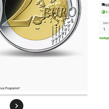
zz
3
Men
Verfüg
smus Programm"