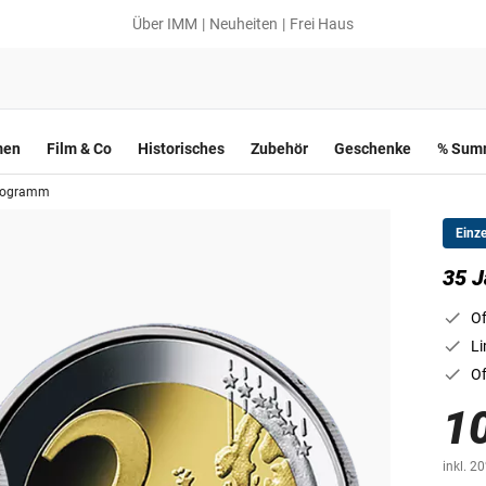
Über IMM
Neuheiten
Frei Haus
men
Film & Co
Historisches
Zubehör
Geschenke
% Summ
Programm
Einz
35 
Of
Li
Of
1
inkl. 2