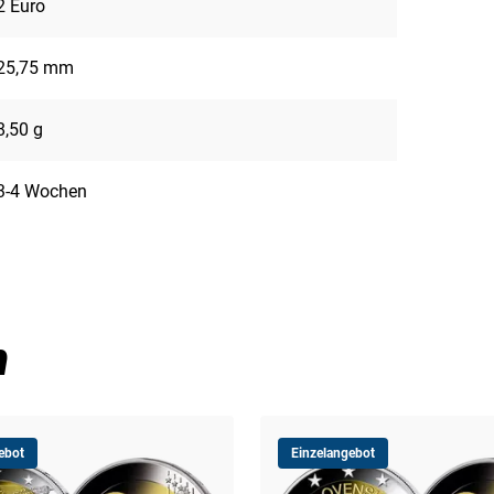
2 Euro
25,75 mm
8,50 g
3-4 Wochen
n
ebot
Einzelangebot