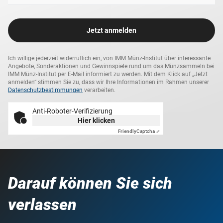
Jetzt anmelden
Ich willige jederzeit widerruflich ein, von IMM Münz-Institut über interessante
Angebote, Sonderaktionen und Gewinnspiele rund um das Münzsammeln bei
IMM Münz-Institut per E-Mail informiert zu werden. Mit dem Klick auf „Jetzt
anmelden“ stimmen Sie zu, dass wir Ihre Informationen im Rahmen unserer
Datenschutzbestimmungen
verarbeiten.
Anti-Roboter-Verifizierung
Hier klicken
Friendly
Captcha ⇗
Darauf können Sie sich
verlassen