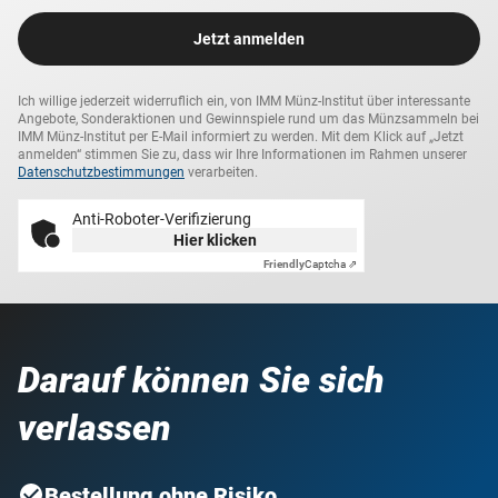
Jetzt anmelden
Ich willige jederzeit widerruflich ein, von IMM Münz-Institut über interessante
Angebote, Sonderaktionen und Gewinnspiele rund um das Münzsammeln bei
IMM Münz-Institut per E-Mail informiert zu werden. Mit dem Klick auf „Jetzt
anmelden“ stimmen Sie zu, dass wir Ihre Informationen im Rahmen unserer
Datenschutzbestimmungen
verarbeiten.
Anti-Roboter-Verifizierung
Hier klicken
Friendly
Captcha ⇗
Darauf können Sie sich
verlassen
Bestellung ohne Risiko