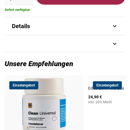
Sofort verfügbar
Details
Betrachten Sie Ihre Münzen in 3-
facher Vergrößerung!
Art.-Nr.
9720140102
Unsere Empfehlungen
Der
Griff aus hochwertigem Rosenholz
sowie der
vergoldete Rahmen
der Linse verleihen der Lupe eine edle
Lieferzeit
3-5 Werktage
Anmutung. Der
Linsendurchmesser beträgt 50 mm
.
Einzelangebot
Einzelangebot
Edles Echt-Holz Etui
24,90 €
inkl. 20% MwSt.