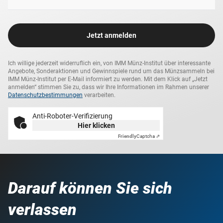
Jetzt anmelden
Ich willige jederzeit widerruflich ein, von IMM Münz-Institut über interessante
Angebote, Sonderaktionen und Gewinnspiele rund um das Münzsammeln bei
IMM Münz-Institut per E-Mail informiert zu werden. Mit dem Klick auf „Jetzt
anmelden“ stimmen Sie zu, dass wir Ihre Informationen im Rahmen unserer
Datenschutzbestimmungen
verarbeiten.
Anti-Roboter-Verifizierung
Hier klicken
Friendly
Captcha ⇗
Darauf können Sie sich
verlassen