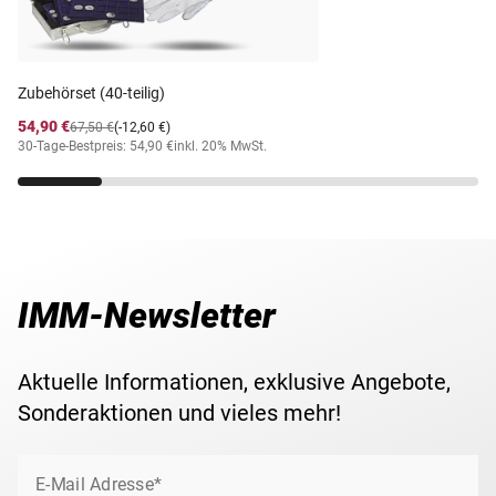
ausschließlich auf das eingebaute Schloss passen.
Außenformat: 24 x 15,5 x 5,5 mm
Dicke des Stahl-Tresors: 0,8 mm
Zubehörset (40-teilig)
54,90 €
67,50 €
(-12,60 €)
30-Tage-Bestpreis: 54,90 €
inkl. 20% MwSt.
IMM-Newsletter
Aktuelle Informationen, exklusive Angebote,
Sonderaktionen und vieles mehr!
E-Mail Adresse*