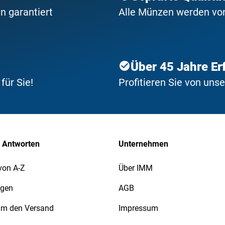
n garantiert
Alle Münzen werden von 
Über 45 Jahre Er
ür Sie!
Profitieren Sie von uns
 Antworten
Unternehmen
von A-Z
Über IMM
agen
AGB
 um den Versand
Impressum