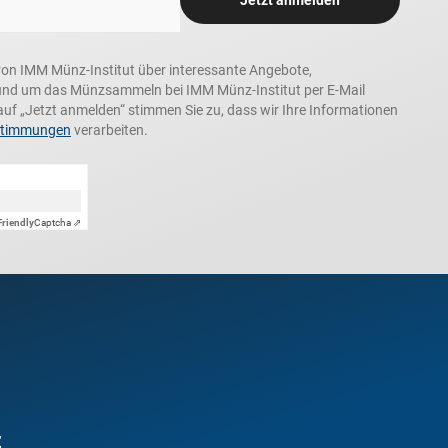
Jetzt anmelden
n, von IMM Münz-Institut über interessante Angebote,
und um das Münzsammeln bei IMM Münz-Institut per E-Mail
auf „Jetzt anmelden“ stimmen Sie zu, dass wir Ihre Informationen
stimmungen
verarbeiten.
Friendly
Captcha ⇗
t