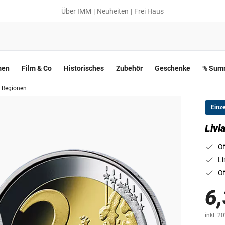
Über IMM
Neuheiten
Frei Haus
men
Film & Co
Historisches
Zubehör
Geschenke
% Summ
 Regionen
Einz
Livl
Of
Li
Of
6,
inkl. 2