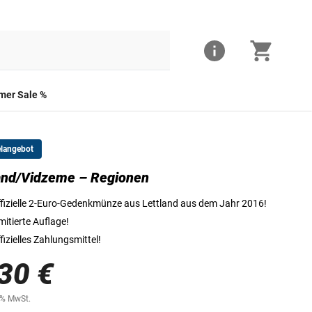
er Sale %
elangebot
and/Vidzeme – Regionen
Die Vorderseite der 2-Euro-Münze
fizielle 2-Euro-Gedenkmünze aus Lettland aus dem Jahr 2016!
mitierte Auflage!
fizielles Zahlungsmittel!
30 €
0% MwSt.