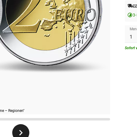
zz
3-
Men
Sofort 
me – Regionen"