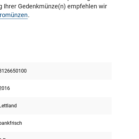
ng Ihrer Gedenkmünze(n) empfehlen wir
uromünzen
.
8126650100
2016
Lettland
bankfrisch