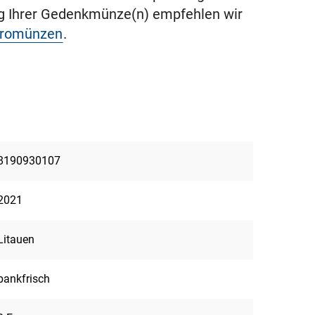
ng Ihrer Gedenkmünze(n) empfehlen wir
uromünzen
.
8190930107
2021
Litauen
bankfrisch