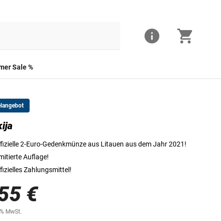
er Sale %
elangebot
ija
Die Vorderseite der 2-Euro-Münze
fizielle 2-Euro-Gedenkmünze aus Litauen aus dem Jahr 2021!
mitierte Auflage!
fizielles Zahlungsmittel!
55 €
0% MwSt.