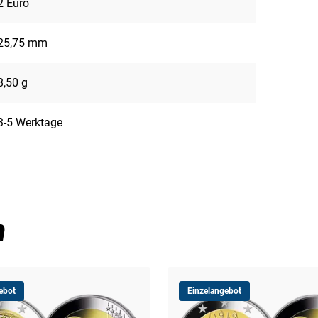
2 Euro
25,75 mm
8,50 g
3-5 Werktage
n
ebot
Einzelangebot