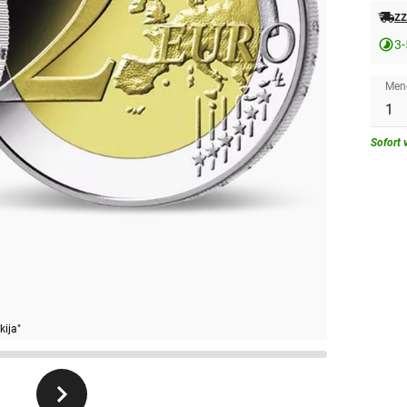
zz
3-
Men
Sofort 
kija"