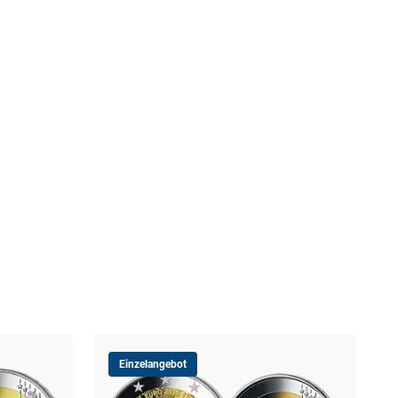
Einzelangebot
Lit
Ene