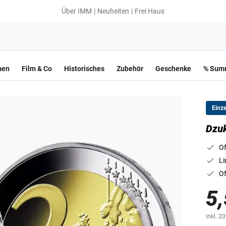
Über IMM
Neuheiten
Frei Haus
men
Film & Co
Historisches
Zubehör
Geschenke
% Summ
Einz
Dzuk
Of
Li
Of
5,
inkl. 2