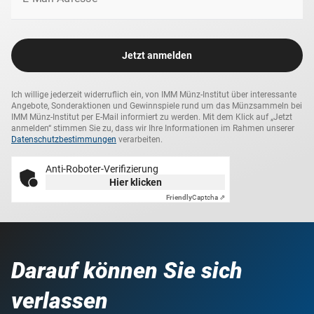
Jetzt anmelden
Ich willige jederzeit widerruflich ein, von IMM Münz-Institut über interessante
Angebote, Sonderaktionen und Gewinnspiele rund um das Münzsammeln bei
IMM Münz-Institut per E-Mail informiert zu werden. Mit dem Klick auf „Jetzt
anmelden“ stimmen Sie zu, dass wir Ihre Informationen im Rahmen unserer
Datenschutzbestimmungen
verarbeiten.
Anti-Roboter-Verifizierung
Hier klicken
Friendly
Captcha ⇗
Darauf können Sie sich
verlassen