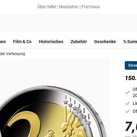
Über IMM
Neuheiten
Frei Haus
men
Film & Co
Historisches
Zubehör
Geschenke
% Summ
 der Verfassung
Einz
150.
Of
2
Li
Of
7,