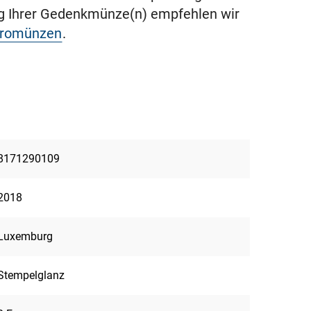
ng Ihrer Gedenkmünze(n) empfehlen wir
uromünzen
.
8171290109
2018
Luxemburg
Stempelglanz