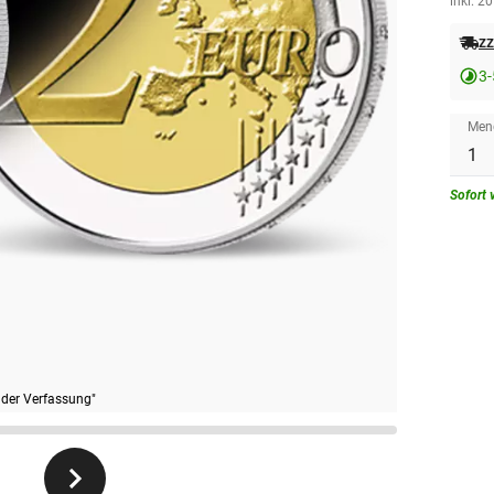
inkl. 2
zz
3-
Men
Sofort 
 der Verfassung"