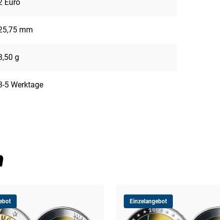
2 Euro
25,75 mm
8,50 g
3-5 Werktage
n
ebot
Einzelangebot