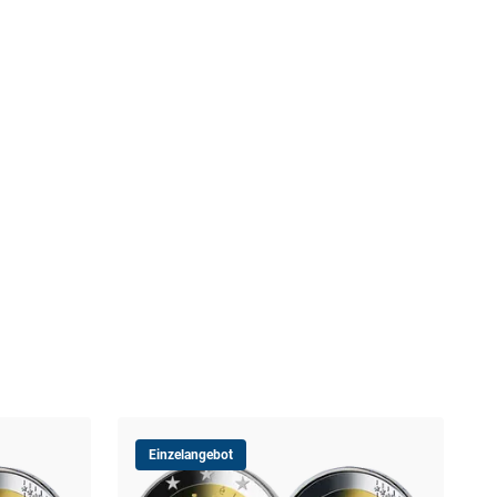
Einzelangebot
Slo
Rev