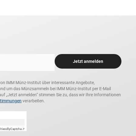
Jetzt anmelden
n, von IMM Münz-Institut über interessante Angebote,
und um das Münzsammeln bei IMM Münz-Institut per E-Mail
auf „Jetzt anmelden“ stimmen Sie zu, dass wir Ihre Informationen
stimmungen
verarbeiten.
Friendly
Captcha ⇗