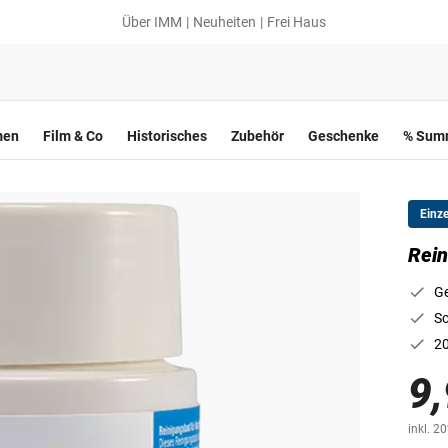
Über IMM
Neuheiten
Frei Haus
men
Film & Co
Historisches
Zubehör
Geschenke
% Summ
Einz
Rein
Ge
Sc
20
9,
inkl. 2