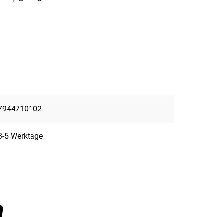
7944710102
3-5 Werktage
n