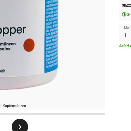
zz
3-
Men
Sofort 
ür Kupfermünzen