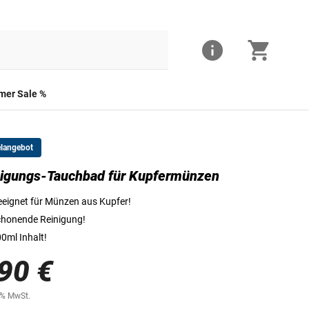
er Sale %
elangebot
igungs-Tauchbad für Kupfermünzen
Reinigungs-Tauchbad für Kupfermünzen
eignet für Münzen aus Kupfer!
honende Reinigung!
0ml Inhalt!
90 €
0% MwSt.