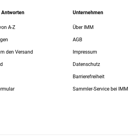
 Antworten
Unternehmen
von A-Z
Über IMM
agen
AGB
 um den Versand
Impressum
nd
Datenschutz
Barrierefreiheit
ormular
Sammler-Service bei IMM