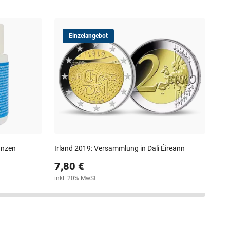
Einzelangebot
Ita
5,
inkl
ünzen
Irland 2019: Versammlung in Dali Éireann
7,80 €
inkl. 20% MwSt.