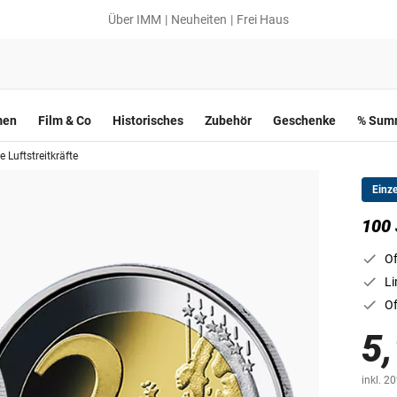
Über IMM
Neuheiten
Frei Haus
men
Film & Co
Historisches
Zubehör
Geschenke
% Summ
e Luftstreitkräfte
Einz
100 
Of
Li
Of
5,
inkl. 2