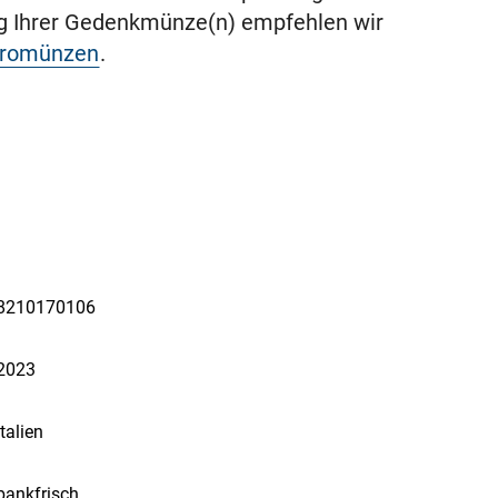
ng Ihrer Gedenkmünze(n) empfehlen wir
uromünzen
.
8210170106
2023
Italien
bankfrisch