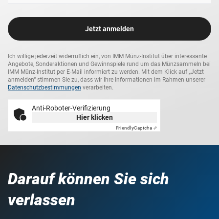
Jetzt anmelden
Ich willige jederzeit widerruflich ein, von IMM Münz-Institut über interessante
Angebote, Sonderaktionen und Gewinnspiele rund um das Münzsammeln bei
IMM Münz-Institut per E-Mail informiert zu werden. Mit dem Klick auf „Jetzt
anmelden“ stimmen Sie zu, dass wir Ihre Informationen im Rahmen unserer
Datenschutzbestimmungen
verarbeiten.
Anti-Roboter-Verifizierung
Hier klicken
Friendly
Captcha ⇗
Darauf können Sie sich
verlassen