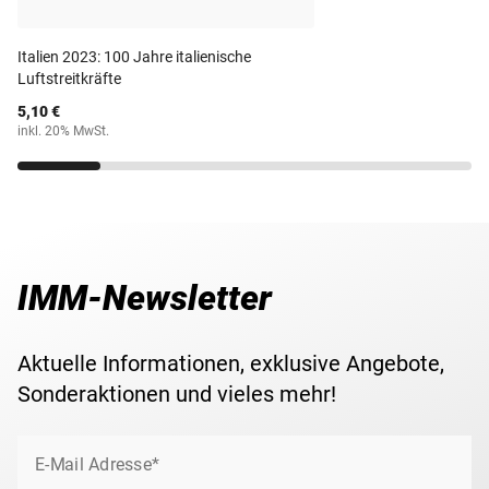
aus dem Jahr 2022 wurde zum Thema ''170 Jahre
italienische Nationalpolizei' verausgabt.
Maße
25,75 mm
Italien 2023: 100 Jahre italienische
Luftstreitkräfte
Ihre 2-Euro-Gedenkmünze erhalten Sie in einer
Gewicht
8,50 g
5,10 €
schützenden Münz-Kapsel zugesandt. Für eine
inkl. 20% MwSt.
komfortable und sichere Verwahrung Ihrer
Lieferzeit
3-5 Werktage
Gedenkmünze(n) empfehlen wir das passende
Aufbewahrungsalbum für 2-Euromünzen
.
IMM-Newsletter
Aktuelle Informationen, exklusive Angebote,
Sonderaktionen und vieles mehr!
E-Mail Adresse*