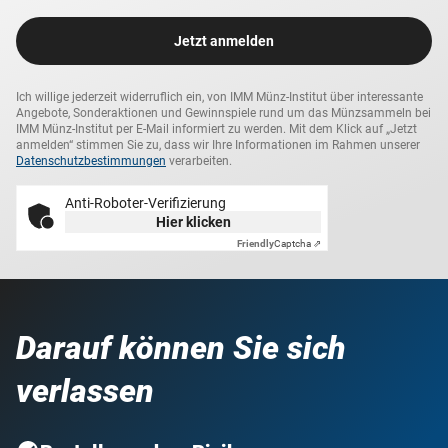
Jetzt anmelden
Ich willige jederzeit widerruflich ein, von IMM Münz-Institut über interessante
Angebote, Sonderaktionen und Gewinnspiele rund um das Münzsammeln bei
IMM Münz-Institut per E-Mail informiert zu werden. Mit dem Klick auf „Jetzt
anmelden“ stimmen Sie zu, dass wir Ihre Informationen im Rahmen unserer
Datenschutzbestimmungen
verarbeiten.
Anti-Roboter-Verifizierung
Hier klicken
Friendly
Captcha ⇗
Darauf können Sie sich
verlassen