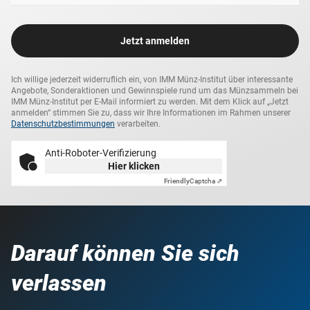
Jetzt anmelden
Ich willige jederzeit widerruflich ein, von IMM Münz-Institut über interessante
Angebote, Sonderaktionen und Gewinnspiele rund um das Münzsammeln bei
IMM Münz-Institut per E-Mail informiert zu werden. Mit dem Klick auf „Jetzt
anmelden“ stimmen Sie zu, dass wir Ihre Informationen im Rahmen unserer
Datenschutzbestimmungen
verarbeiten.
Anti-Roboter-Verifizierung
Hier klicken
Friendly
Captcha ⇗
Darauf können Sie sich
verlassen